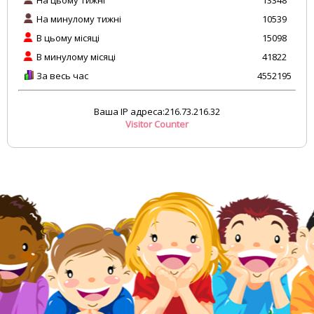
На минулому тижні
10539
В цьому місяці
15098
В минулому місяці
41822
За весь час
4552195
Ваша IP адреса:216.73.216.32
Visitor Counter