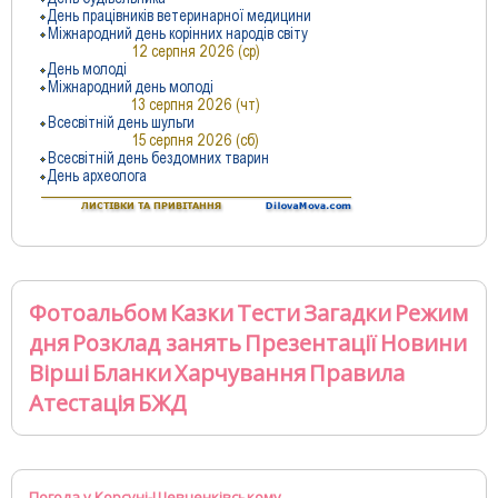
Фотоальбом
Казки
Тести
Загадки
Режим
дня
Розклад занять
Презентації
Новини
Вірші
Бланки
Харчування
Правила
Атестація
БЖД
Погода у Корсуні-Шевченківському