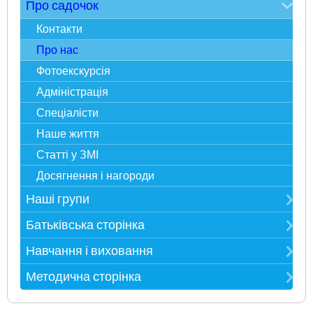
Зверніть увагу
Про садочок
Електронна реєстрація в ЗДО
Контакти
Карта сайту
Про нас
Фотоекскурсія
Адміністрація
Спеціалісти
Наше життя
Статті у ЗМІ
Досягнення і нагороди
Наші групи
Мудрійки
Батьківська сторінка
Розумники
Публічна інформація
Навчання і виховання
Всезнайки
Загальні правила ЗДО
Режим дня
Методична сторінка
Несумуйки
Бланки документів
Розклад занять
Метод. рекомендації
Пустунчики
Харчування