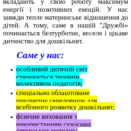
вкладають у свою роботу максимум
енергії і позитивних емоцій. У нас
завжди тепле материнське відношення до
дітей. А тому, саме в нашій "Дружбі»
починається безтурботне, веселе і цікаве
дитинство для дошкільнят.
Саме у нас:
особливий дитячий світ
створюється творчим
колективом педагогів;
спеціально облаштоване
предметне середовище для
всебічного розвитку дошкільнят;
фізичне виховання з
використанням сучасних
авторських методик;