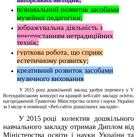
пізнавальний розвиток засобами
музейної педагогіки;
зображувальна діяльність з
використанням нетрадиційних
технік;
гурткова робота, що сприяє
естетичному розвитку;
креативний розвиток засобами
музичного виховання
У 2015 році дошкільний заклад здобув перемогу у
V
Всеукраїнському конкурсі на кращий веб-сайт закладу освіти,
нагороджений Грамотою Міністерства освіти і науки України
за І місце в номінації «Веб-сайти дошкільних закладів».
У 2015 році колектив дошкільного
навчального закладу отримав Диплом від
Міністерства освіти і науки України та