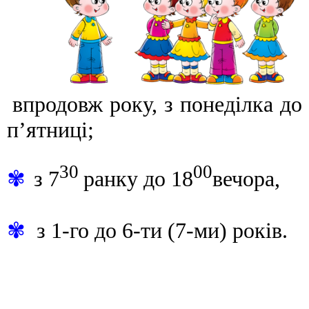
впродовж
року,
з понеділка до
п’ятниці;
30
00
✾
з 7
ранку до 18
вечора,
✾
з 1-го до 6-ти (7-ми) років.