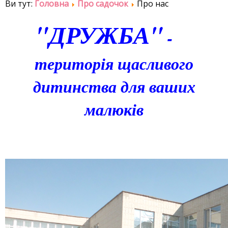
Ви тут:
Головна
Про садочок
Про нас
"ДРУЖБА"
-
територія щасливого
дитинства для ваших
малюків