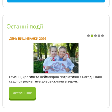
Розклад занять
Метод. рекомендації
Наш вернісаж
Все для атестації
Програмові завдання
Посібники
Останні події
Правове виховання
Презентації
Безпека життєдіяльності
Розробки занять
ДЕНЬ ВИШИВАНКИ 2026
1
2
3
4
5
Стильні, красиві та неймовірно патріотичні! Сьогодні наш
садочок розквітнув дивовижними візерун...
Детальніше