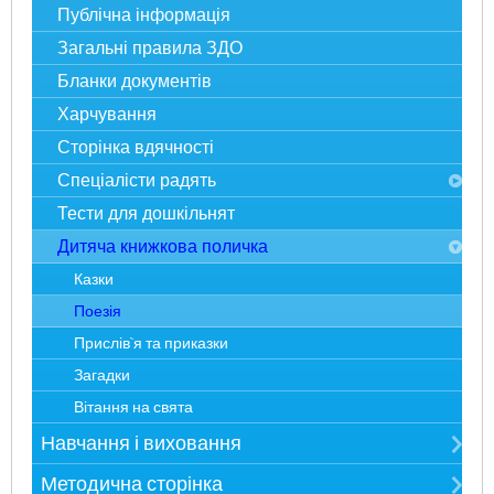
Фотоекскурсія
Розумники
Публічна інформація
Адміністрація
Всезнайки
Загальні правила ЗДО
Спеціалісти
Несумуйки
Бланки документів
Наше життя
Пустунчики
Харчування
Статті у ЗМІ
Фантазерики
Сторінка вдячності
Досягнення і нагороди
Цікавинки
Спеціалісти радять
Тести для дошкільнят
Педагогічна служба
Дитяча книжкова поличка
Психологічна служба
Ай болить
Казки
Фізкульт-Ура
Поезія
До-Мі-Солька
Прислів`я та приказки
Логопед і Я
Загадки
Вивчаємо English
Вітання на свята
Навчання і виховання
Режим дня
Методична сторінка