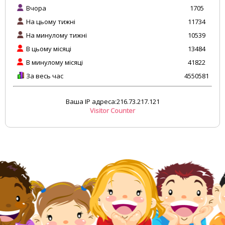
Вчора
1705
На цьому тижні
11734
На минулому тижні
10539
В цьому місяці
13484
В минулому місяці
41822
За весь час
4550581
Ваша IP адреса:216.73.217.121
Visitor Counter