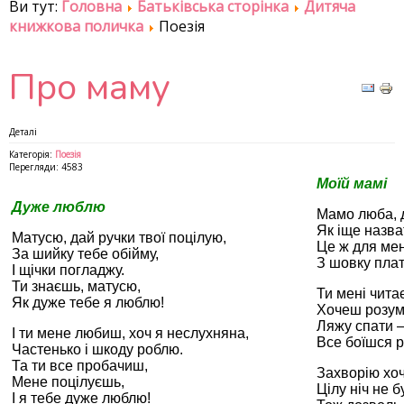
Ви тут:
Головна
Батьківська сторінка
Дитяча
книжкова поличка
Поезія
Про маму
Деталі
Категорія:
Поезія
Перегляди: 4583
Моїй мамі
Дуже люблю
Мамо люба, 
Як іще назва
Матусю, дай ручки твої поцілую,
Це ж для ме
За шийку тебе обійму,
З шовку плат
І щічки погладжу.
Ти знаєшь, матусю,
Ти мені чита
Як дуже тебе я люблю!
Хочеш розуму
Ляжу спати 
І ти мене любиш, хоч я неслухняна,
Все боїшся р
Частенько і шкоду роблю.
Та ти все пробачиш,
Захворію хо
Мене поцілуєшь,
Цілу ніч не 
І я тебе дуже люблю!