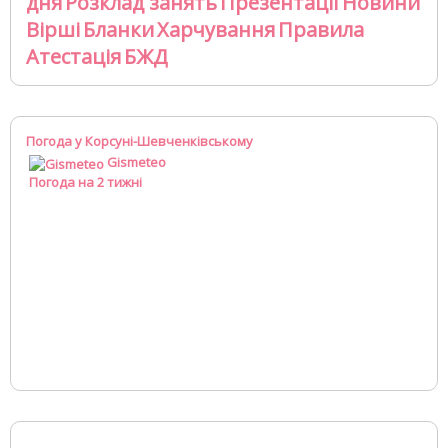
дня
Розклад занять
Презентації
Новини
Вірші
Бланки
Харчування
Правила
Атестація
БЖД
Погода у Корсуні-Шевченківському
Gismeteo
Погода на 2 тижні