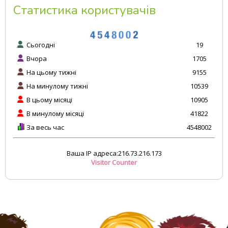
Статистика користувачів
Сьогодні
19
Вчора
1705
На цьому тижні
9155
На минулому тижні
10539
В цьому місяці
10905
В минулому місяці
41822
За весь час
4548002
Ваша IP адреса:216.73.216.173
Visitor Counter