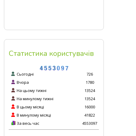
Статистика користувачів
Сьогодні
726
Вчора
1780
На цьому тижні
13524
На минулому тижні
13524
В цьому місяці
16000
В минулому місяці
41822
За весь час
4553097