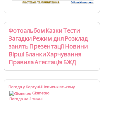
Фотоальбом
Казки
Тести
Загадки
Режим дня
Розклад
занять
Презентації
Новини
Вірші
Бланки
Харчування
Правила
Атестація
БЖД
Погода у Корсуні-Шевченківському
Gismeteo
Погода на 2 тижні