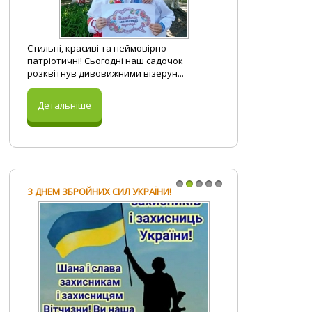
Стильні, красиві та неймовірно
патріотичні! Сьогодні наш садочок
розквітнув дивовижними візерун...
Детальніше
З ДНЕМ ЗБРОЙНИХ СИЛ УКРАЇНИ!
1
2
3
4
5