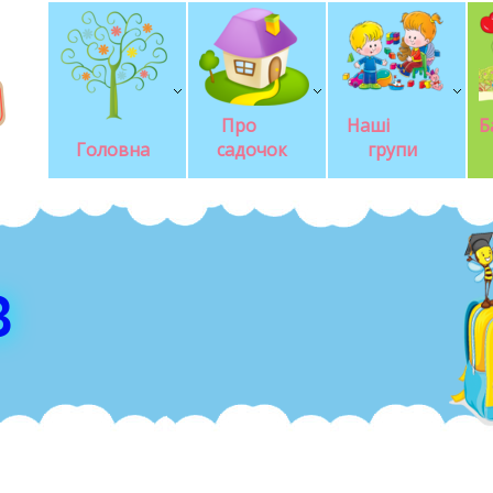
Про       
Наші            
Б
Головна
садочок
групи
З