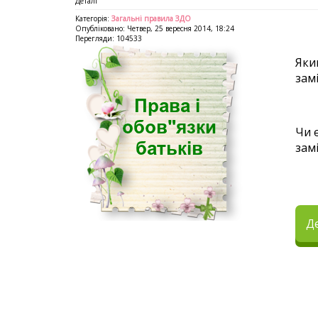
Деталі
Категорія:
Загальні правила ЗДО
Опубліковано: Четвер, 25 вересня 2014, 18:24
Перегляди: 104533
Яки
зам
Чи є
зам
Де