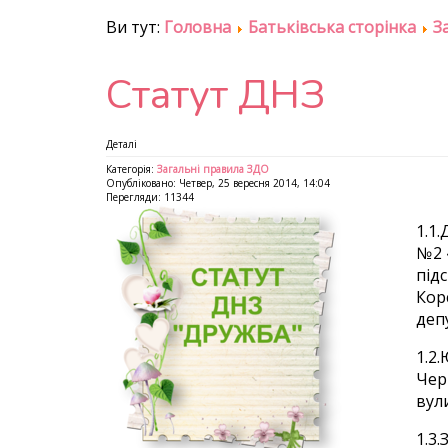
Ви тут:
Головна
Батьківська сторінка
З
Статут ДНЗ
Деталі
Категорія:
Загальні правила ЗДО
Опубліковано: Четвер, 25 вересня 2014, 14:04
Перегляди: 11344
1.1
№2 
під
Кор
депу
1.2
Чер
вули
1.3