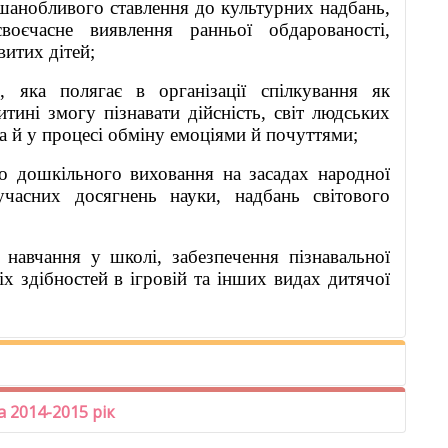
шанобливого ставлення до культурних надбань,
воєчасне виявлення ранньої обдарованості,
витих дітей;
и, яка полягає в організації спілкування як
тині змогу пізнавати дійсність, світ людських
 а й у процесі обміну емоціями й почуттями;
го дошкільного виховання на засадах народної
сучасних досягнень науки, надбань світового
 навчання у школі, забезпечення пізнавальної
іх здібностей в ігровій та інших видах дитячої
а 2014-2015 рік