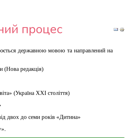
ний процес
нюється державною мовою та
направлений на
и (Нова редакція)
іта» (Україна ХХІ століття)
»
від двох
до семи років «Дитина»
у».