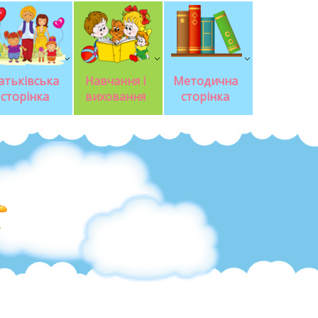
атьківська 
Навчання і 
Методична 
сторінка
виховання
сторінка