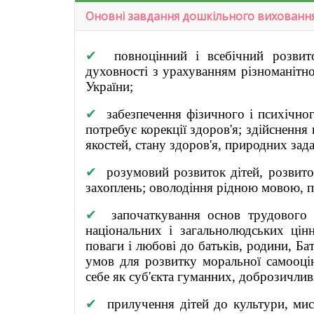
Оновні завдання дошкільного вихованн
✔
повноцінний і всебічний розвит
духовності з урахуванням різноманітно
України;
✔
забезпечення фізичного і психічног
потребує корекції здоров'я; здійсненн
якостей, стану здоров'я, природних зада
✔
розумовий розвиток дітей, розвиток
захоплень; оволодіння рідною мовою, 
✔
започаткування основ трудового в
національних і загальнолюдських цін
поваги і любові до батьків, родини, Б
умов для розвитку моральної самооці
себе як суб'єкта гуманних, доброзичли
✔
прилучення дітей до культури, мист