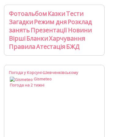
Фотоальбом
Казки
Тести
Загадки
Режим дня
Розклад
занять
Презентації
Новини
Вірші
Бланки
Харчування
Правила
Атестація
БЖД
Погода у Корсуні-Шевченківському
Gismeteo
Погода на 2 тижні