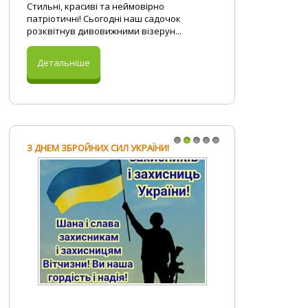
Стильні, красиві та неймовірно
патріотичні! Сьогодні наш садочок
розквітнув дивовижними візерун...
Детальніше
З ДНЕМ ЗБРОЙНИХ СИЛ УКРАЇНИ!
1
2
3
4
5