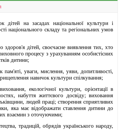
я
ок дітей на засадах національної культури і
сті національного складу та регіональних умов
о здоров'я дітей, своєчасне виявлення тих, хто
я виховного процесу з урахуванням особистісних
тків дитини;
 пам'яті, уваги, мислення, уяви, допитливості,
прищеплення навичок культури спілкування;
иховання, екологічної культури, орієнтації в
ностях, набуття життєвого досвіду; виховання
атьківщини, людей праці; створення сприятливих
нки, яка має відображати ставлення дитини до
вих взаємин з оточуючими;
ецтва, традицій, обрядів українського народу,