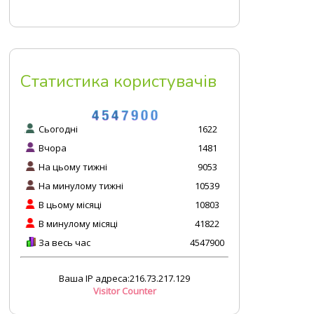
Статистика користувачів
Сьогодні
1622
Вчора
1481
На цьому тижні
9053
На минулому тижні
10539
В цьому місяці
10803
В минулому місяці
41822
За весь час
4547900
Ваша IP адреса:216.73.217.129
Visitor Counter