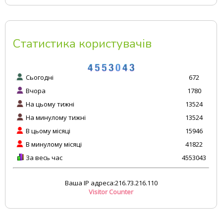
Статистика користувачів
Сьогодні
672
Вчора
1780
На цьому тижні
13524
На минулому тижні
13524
В цьому місяці
15946
В минулому місяці
41822
За весь час
4553043
Ваша IP адреса:216.73.216.110
Visitor Counter