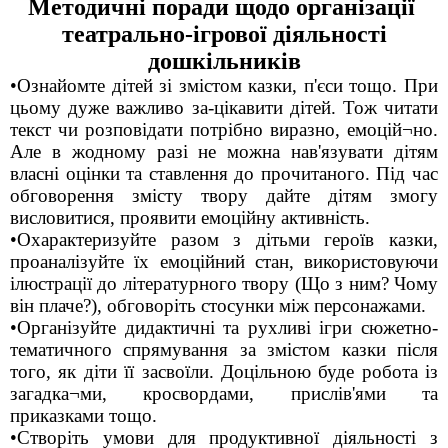
Методичні поради щодо організації
театрально-ігрової діяльності
дошкільників
•Ознайомте дітей зі змістом казки, п'єси тощо. При
цьому дуже важливо за-цікавити дітей. Тож читати
текст чи розповідати потрібно виразно, емоцій¬но.
Але в жодному разі не можна нав'язувати дітям
власні оцінки та ставлення до прочитаного. Під час
обговорення змісту твору дайте дітям змогу
висловитися, проявити емоційну активність.
•Охарактеризуйте разом з дітьми героїв казки,
проаналізуйте їх емоційний стан, використовуючи
ілюстрації до літературного твору (Що з ним? Чому
він плаче?), обговоріть стосунки між персонажами.
•Організуйте дидактичні та рухливі ігри сюжетно-
тематичного спрямування за змістом казки після
того, як діти її засвоїли. Доцільною буде робота із
загадка¬ми, кросвордами, прислів'ями та
приказками тощо.
•Створіть умови для продуктивної діяльності з