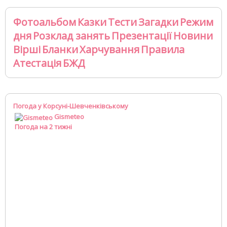
Фотоальбом
Казки
Тести
Загадки
Режим
дня
Розклад занять
Презентації
Новини
Вірші
Бланки
Харчування
Правила
Атестація
БЖД
Погода у Корсуні-Шевченківському
Gismeteo
Погода на 2 тижні