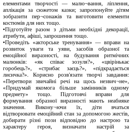
елементами творчості — малю¬вання, ліплення,
аплікація за сюжетом казки; запропонуйте дітям
зобразити пер¬сонажів та виготовити елементи
костюмів для них тощо.
•Підготуйте разом з дітьми необхідні декорації,
атрибути, афіші, запрошення тощо.
•Проведіть «акторське тренування» — вправи на
розвиток уваги та уяви, засобів образної та
емоційної виразності, на будування ритмічних
малюнків: «як співає зозуля?», «цвірінькає
горобець?», «стрибає заєць?», «підкрадається
лисичка?». Корисно розв'язати творчі завдання:
«Перетвори звичайні речі на щось незвич¬не»,
«Придумай якомога більше замінників одному
предмету» тощо. Підготовчі вправи для
формування образної виразності мають неабияке
значення. Викону¬ючи їх, діти вчаться
відтворювати емоційний стан за допомогою жестів,
добирати різні пози відповідно до настрою та
характеру героя, визначати настрій за