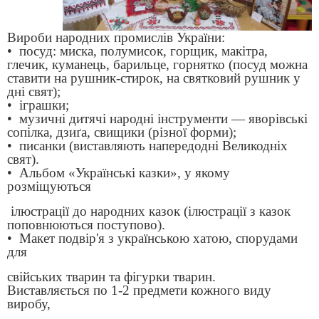
Вироби народних промислів України:
• посуд: миска, полумисок, горщик, макітра,
глечик, куманець, барильце, горнятко (посуд можна
ставити на рушник-стирок, на святковий рушник у
дні свят);
• іграшки;
• музичні дитячі народні інструменти — яворівські
сопілка, дзиґа, свищики (різної форми);
• писанки (виставляють напередодні Великодніх
свят).
• Альбом «Українські казки», у якому
розміщуються
ілюстрації до народних казок (ілюстрації з казок
поповнюються поступово).
• Макет подвір'я з українською хатою, спорудами
для
свійських тварин та фігурки тварин.
Виставляється по 1-2 предмети кожного виду
виробу,