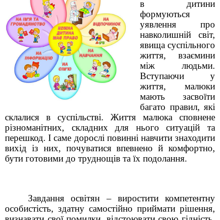
в дитини
формуються
уявлення про
навколишній світ,
явища суспільного
життя, взаємини
між людьми.
Вступаючи у
життя, малюки
мають засвоїти
багато правил, які
склалися в суспільстві. Життя малюка сповнене
різноманітних, складних для нього ситуацій та
перешкод. І саме дорослі повинні навчити знаходити
вихід із них, почуватися впевнено й комфортно,
бути готовими до труднощів та їх подолання.
Завдання освітян – виростити компетентну
особистість, здатну самостійно приймати рішення,
визнавати свої помилки, відстоювати свою гідність,