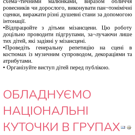
схема¬тичними малюнками, виразом обличчя
ровесників чи дорослого, виконувати пан¬томімічні
сценки, виражати різні душевні стани за допомогою
інтонації.
•Відпрацюйте з дітьми мізансцени. Цю роботу
доцільно проводити підгрупами, за¬лучаючи лише
тих дітей, які задіяні у мізансцені.
•Проведіть генеральну репетицію на сцені в
костюмах із музичним супроводом, декораціями та
атрибутами.
• Організуйте виступ дітей перед публікою.
ОБЛАДНУЄМО
НАЦІОНАЛЬНІ
КУТОЧКИ В ГРУПАХ