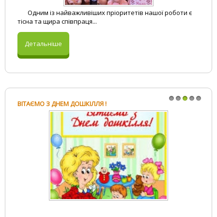
У нашому садочку «Дружба» панувала особлива
атмосфера. Ми з дітками говорили ...
Детальніше
ВІТАЄМО З ДНЕМ ДОШКІЛЛЯ!
1
2
3
4
5