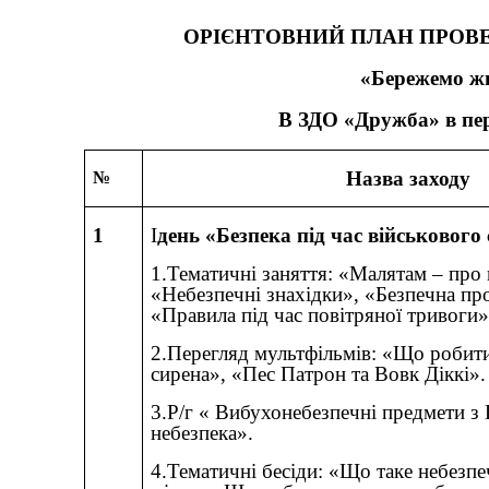
ОРІЄНТОВНИЙ ПЛАН ПРОВ
«Бережемо жи
В ЗДО «Дружба» в пері
Назва заходу
№
1
I
день «Безпека під час військового
1.Тематичні заняття: «Малятам – про 
«Небезпечні знахідки», «Безпечна пр
«Правила під час повітряної тривоги»
2.Перегляд мультфільмів: «Що робити
сирена», «Пес Патрон та Вовк Діккі».
3.Р/г « Вибухонебезпечні предмети з
небезпека».
4.Тематичні бесіди: «Що таке небезпе