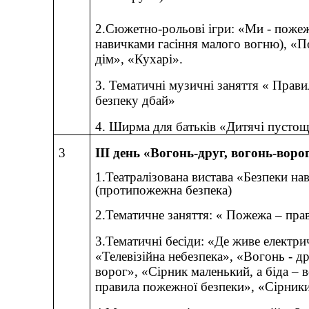
2.Сюжетно-рольові ігри: «Ми - поже
навичками гасіння малого вогню), «
дім», «Кухарі».
3. Тематичні музичні заняття « Прави
безпеку дбай»
4. Ширма для батьків «Дитячі пустощ
3
III
день «Вогонь-друг, вогонь-воро
1.Театралізована вистава «Безпеки на
(протипожежна безпека)
2.Тематичне заняття: « Пожежа – прав
3.Тематичні бесіди: «Де живе електр
«Телевізійна небезпека», «Вогонь - др
ворог», «Сірник маленький, а біда – 
правила пожежної безпеки», «Сірники