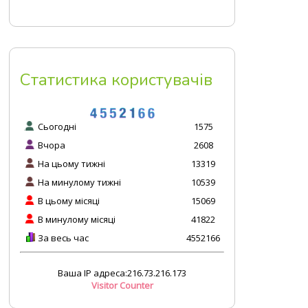
Статистика користувачів
Сьогодні
1575
Вчора
2608
На цьому тижні
13319
На минулому тижні
10539
В цьому місяці
15069
В минулому місяці
41822
За весь час
4552166
Ваша IP адреса:216.73.216.173
Visitor Counter