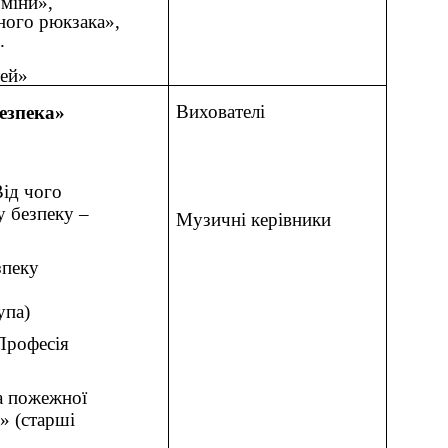
 міни»,
ного рюкзака»,
.
тей»
Вихователі
езпека»
ід чого
у безпеку –
Музичні керівники
зпеку
упа)
Професія
а пожежної
 (старші