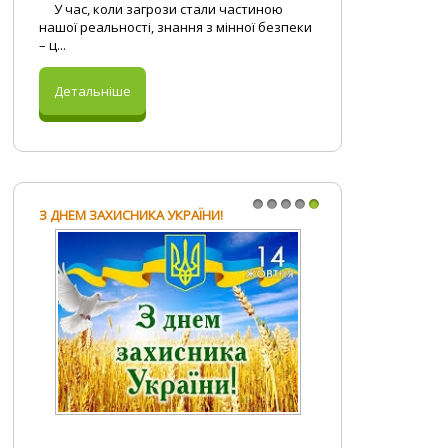
У час, коли загрози стали частиною
нашої реальності, знання з мінної безпеки
– ц...
Детальніше
З ДНЕМ ЗАХИСНИКА УКРАЇНИ!
1
2
3
4
5