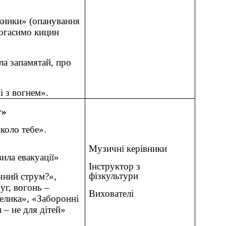
жники» (опанування
Погасимо кицин
ла запамятай, про
і з вогнем».
г»
вколо тебе».
Музичні керівники
ила евакуації»
Інструктор з
фізкультури
ичний струм?»,
уг, вогонь –
Вихователі
велика», «Заборонні
 – не для дітей»