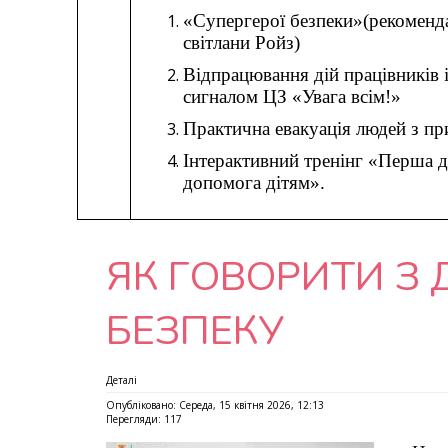
«Супергерої безпеки»(рекоменда
світлани Ройз)
Відпрацювання дій працівників і
сигналом ЦЗ «Увага всім!»
Практична евакуація людей з п
Інтерактивний тренінг
«Перша д
допомога дітям».
ЯК ГОВОРИТИ З 
БЕЗПЕКУ
Деталі
Опубліковано: Середа, 15 квітня 2026, 12:13
Перегляди: 117