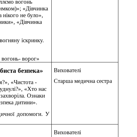
аллємо вогонь
лимком)»; «Дівчинка
а нікого не було»,
ники», «Дівчинка
вогняну іскринку.
, вогонь- ворог»
обиста безпека»
Вихователі
Старша медична сестра
я?», «Чистота -
уднулі?», «Хто нас
 захворіла. Ознаки
езпека дитини».
дичної допомоги. У
Вихователі