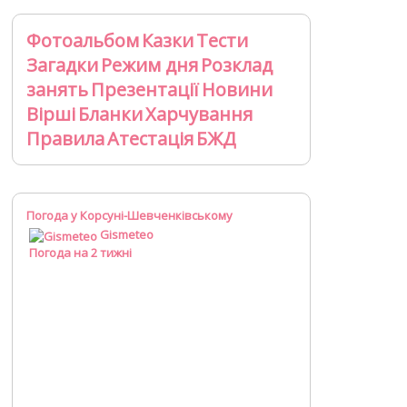
Фотоальбом
Казки
Тести
Загадки
Режим дня
Розклад
занять
Презентації
Новини
Вірші
Бланки
Харчування
Правила
Атестація
БЖД
Погода у Корсуні-Шевченківському
Gismeteo
Погода на 2 тижні