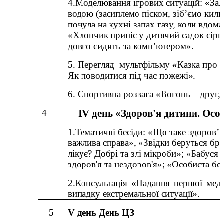
4.Моделювання ігрових ситуацій: «З
водою (засиплемо піском, зіб’ємо ки
почула на кухні запах газу, коли вдом
«Хлопчик приніс у дитячий садок сір
довго сидить за комп’ютером».
5. Перегляд мультфільму
«
Казка про 
Як поводитися під час пожежі».
6. Спортивна розвага «Вогонь – друг
4
IV
день «Здоров'я дитини. Ос
1.Тематичні бесіди: «Що таке здоров’
важлива справа», «Звідки беруться бр
лікує? Добрі та злі мікроби»; «Бабуся
здоров'я та нездоров'я»; «Особиста б
2.Консультація «Надання першої ме
випадку екстремальної ситуації».
5
V
день День ЦЗ