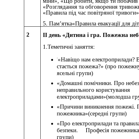
міни», «Що робити, якщо ти побачив
«Розглядання та обговорення тривож
«Правила під час повітряної тривоги»
5. Пам
’
ятка
«Правила евакуації для ді
2
II
день «Дитина і гра. Пожежна неб
1.Теметичні заняття:
·
«Навіщо нам електроприлади? В
стається пожежа?» (про пожежн
ясельні групи)
«Домашні помічники. Про небе
неправильного користування
електроприладами»(молодша гр
«Причини виникнення пожежі. 
пожежника»
(середні групи)
«Про електроприлади та правил
безпеки. Професія пожежника»
групи)