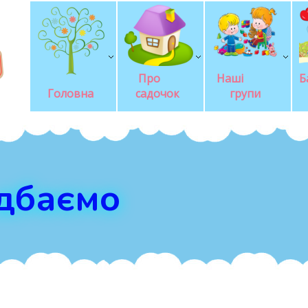
Про       
Наші            
Б
Головна
садочок
групи
 дбаємо