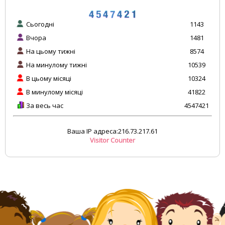
Сьогодні
1143
Вчора
1481
На цьому тижні
8574
На минулому тижні
10539
В цьому місяці
10324
В минулому місяці
41822
За весь час
4547421
Ваша IP адреса:216.73.217.61
Visitor Counter