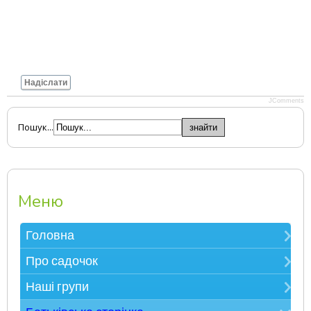
Надіслати
JComments
Пошук...
Меню
Головна
Зверніть увагу
Про садочок
Електронна реєстрація в ЗДО
Контакти
Наші групи
Карта сайту
Про нас
Мудрійки