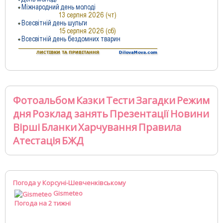
Фотоальбом
Казки
Тести
Загадки
Режим
дня
Розклад занять
Презентації
Новини
Вірші
Бланки
Харчування
Правила
Атестація
БЖД
Погода у Корсуні-Шевченківському
Gismeteo
Погода на 2 тижні