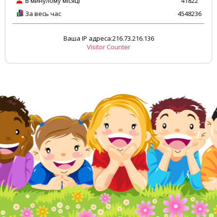
В минулому місяці
41822
За весь час
4548236
Ваша IP адреса:216.73.216.136
Visitor Counter