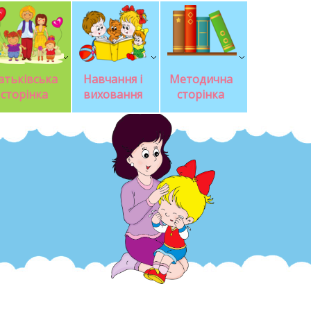
атьківська 
Навчання і 
Методична 
сторінка
виховання
сторінка