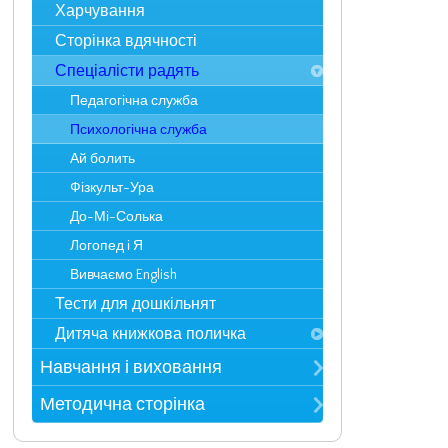
Пустунчики
Харчування
Статті у ЗМІ
Фантазерики
Сторінка вдячності
Досягнення і нагороди
Цікавинки
Спеціалісти радять
Педагогічна служба
Психологічна служба
Ай болить
Фізкульт-Ура
До-Мі-Солька
Логопед і Я
Вивчаємо English
Тести для дошкільнят
Дитяча книжкова поличка
Казки
Навчання і виховання
Поезія
Режим дня
Методична сторінка
Прислів`я та приказки
Розклад занять
Метод. рекомендації