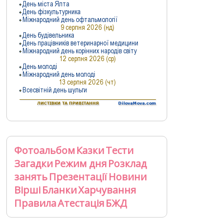
Фотоальбом
Казки
Тести
Загадки
Режим дня
Розклад
занять
Презентації
Новини
Вірші
Бланки
Харчування
Правила
Атестація
БЖД