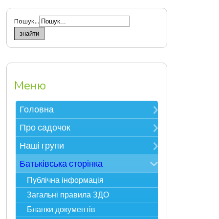
Пошук...
Меню
Головна
Зверніть увагу
Про садочок
Електронна реєстрація в ЗДО
Контакти
Наші групи
Карта сайту
Про нас
Мудрійки
Батьківська сторінка
Фотоекскурсія
Розумники
Публічна інформація
Адміністрація
Всезнайки
Загальні правила ЗДО
Спеціалісти
Несумуйки
Бланки документів
Наше життя