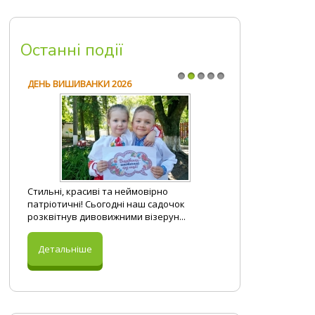
Загадки
Наш вернісаж
Все для атестації
Вітання на свята
Програмові завдання
Посібники
Останні події
Правове виховання
Презентації
Безпека життєдіяльності
Розробки занять
ДЕНЬ ВИШИВАНКИ 2026
1
2
3
4
5
Стильні, красиві та неймовірно
патріотичні! Сьогодні наш садочок
розквітнув дивовижними візерун...
Детальніше