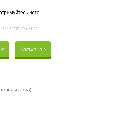
отримуйтесь його.
ритих інтернет-джерел.
ня
Наступна >
(обов'язкова)