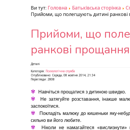
Ви тут:
Головна
Батьківська сторінка
С
Прийоми, що полегшують дитині ранкові
Прийоми, що поле
ранкові прощання
Деталі
Категорія:
Психологічна служба
Опубліковано: Середа, 08 жовтня 2014, 21:34
Перегляди: 2808
✾
Навчіться прощатися з дитиною швидко.
✾
Не затягуйте розставання, інакше мал
заспокоїтися.
✾
Покладіть малюку до кишеньки яку-небудь
сильно ви його любите.
✾
Ніколи не намагайтеся «вислизнути» 