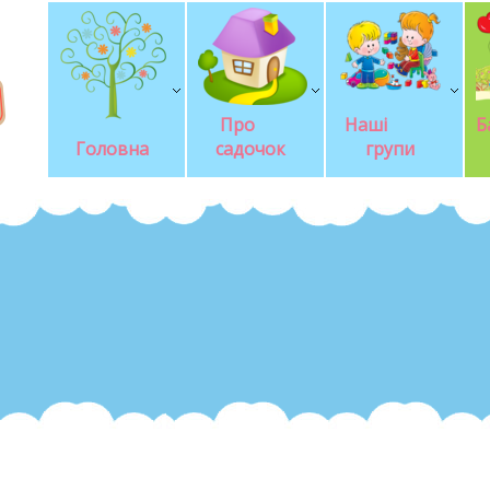
Про       
Наші            
Б
Головна
садочок
групи