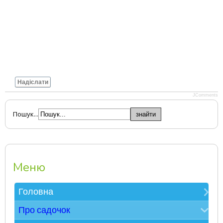
Надіслати
JComments
Пошук...
Меню
Головна
Зверніть увагу
Про садочок