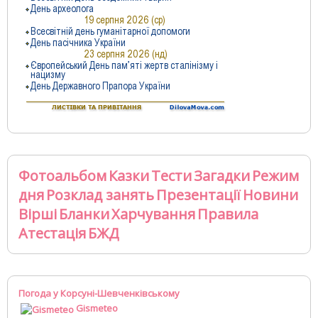
Фотоальбом
Казки
Тести
Загадки
Режим
дня
Розклад занять
Презентації
Новини
Вірші
Бланки
Харчування
Правила
Атестація
БЖД
Погода у Корсуні-Шевченківському
Gismeteo