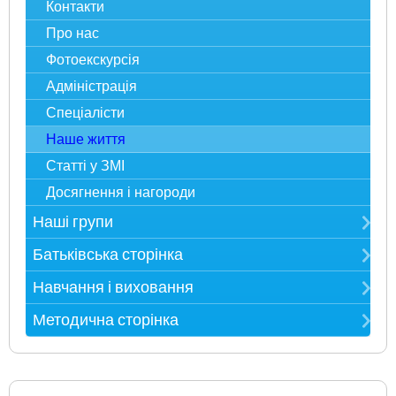
Електронна реєстрація в ЗДО
Контакти
Карта сайту
Про нас
Фотоекскурсія
Адміністрація
Спеціалісти
Наше життя
Статті у ЗМІ
Досягнення і нагороди
Наші групи
Мудрійки
Батьківська сторінка
Розумники
Публічна інформація
Навчання і виховання
Всезнайки
Загальні правила ЗДО
Режим дня
Методична сторінка
Несумуйки
Бланки документів
Розклад занять
Метод. рекомендації
Пустунчики
Харчування
Наш вернісаж
Все для атестації
Фантазерики
Сторінка вдячності