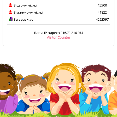
В цьому місяці
15500
В минулому місяці
41822
За весь час
4552597
Ваша IP адреса:216.73.216.254
Visitor Counter