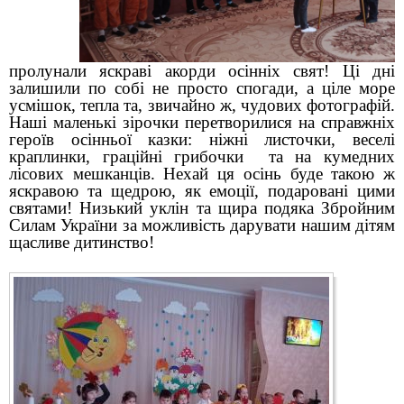
пролунали яскраві акорди осінніх свят! Ці дні
залишили по собі не просто спогади, а ціле море
усмішок, тепла та, звичайно ж, чудових фотографій.
Наші маленькі зірочки перетворилися на справжніх
героїв осінньої казки: ніжні
листочки, веселі
краплинки, граційні грибочки та на кумедних
лісових мешканців. Нехай ця осінь буде такою ж
яскравою та щедрою, як емоції, подаровані цими
святами!
Низький уклін та щира подяка Збройним
Силам України за можливість дарувати нашим дітям
щасливе дитинство!