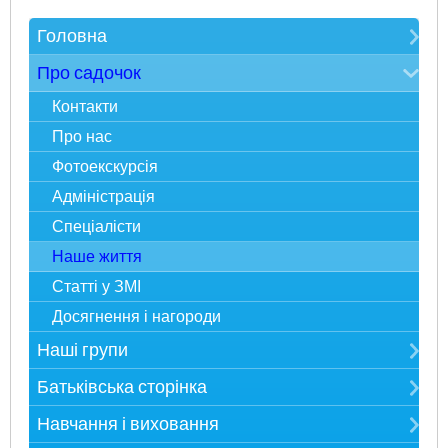
Головна
Зверніть увагу
Про садочок
Електронна реєстрація в ЗДО
Контакти
Карта сайту
Про нас
Фотоекскурсія
Адміністрація
Спеціалісти
Наше життя
Статті у ЗМІ
Досягнення і нагороди
Наші групи
Мудрійки
Батьківська сторінка
Розумники
Публічна інформація
Навчання і виховання
Всезнайки