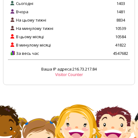
Сьогодні
1403
Вчора
1481
На цьому тижні
8834
На минулому тижні
10539
В цьому місяці
10584
В минулому місяці
41822
За весь час
4547682
Ваша IP адреса:216.73.217.84
Visitor Counter