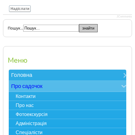
Надіслати
JComments
Пошук...
Меню
Головна
Зверніть увагу
Про садочок
Електронна реєстрація в ЗДО
Контакти
Карта сайту
Про нас
Фотоекскурсія
Адміністрація
Спеціалісти