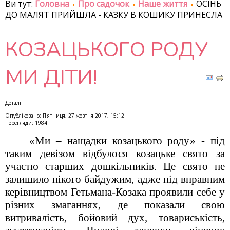
Ви тут:
Головна
Про садочок
Наше життя
ОСІНЬ
ДО МАЛЯТ ПРИЙШЛА - КАЗКУ В КОШИКУ ПРИНЕСЛА
КОЗАЦЬКОГО РОДУ
МИ ДІТИ!
Деталі
Опубліковано: П'ятниця, 27 жовтня 2017, 15:12
Перегляди: 1984
«Ми – нащадки козацького роду» - під
таким девізом відбулося козацьке свято за
участю старших дошкільників. Це свято не
залишило нікого байдужим, адже під вправним
керівництвом Гетьмана-Козака проявили себе у
різних змаганнях, де показали свою
витривалість, бойовий дух, товариськість,