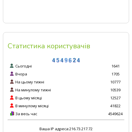
Статистика користувачів
Сьогодні
1641
Вчора
1705
На цьому тижні
10777
На минулому тижні
10539
В цьому місяці
12527
В минулому місяці
41822
За весь час
4549624
Ваша IP адреса:216.73.217.72