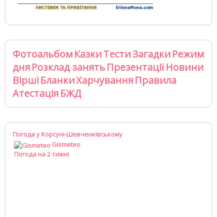
Фотоальбом
Казки
Тести
Загадки
Режим
дня
Розклад занять
Презентації
Новини
Вірші
Бланки
Харчування
Правила
Атестація
БЖД
Погода у Корсуні-Шевченківському
Gismeteo
Погода на 2 тижні