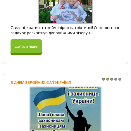
Фізкульт-Ура
Поезія
До-Мі-Солька
Прислів`я та приказки
Логопед і Я
Загадки
Вивчаємо English
Стильні, красиві та неймовірно патріотичні! Сьогодні наш
Вітання на свята
садочок розквітнув дивовижними візерун...
Детальніше
З ДНЕМ ЗБРОЙНИХ СИЛ УКРАЇНИ!
1
2
3
4
5